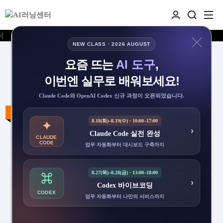
NEW CLASS · 2026 AUGUST
요즘 뜨는
AI 도구
,
🎇 신규 교육
이번엔 실무로 배워보세요!
Claude Code와 OpenAI Codex 신규 과정이 오픈되었습니다.
25% 패키지 할인
8.18(화)–8.19(수) · 10:00–17:00
✦
›
Claude Code 실전 완성
CLAUDE
CODE
업무 자동화부터 대시보드 구축까지
8.27(목)–8.28(금) · 13:00–18:00
⌘
›
Claude Cowork를 활용한
Dataiku 활용 ML역량 강화
Codex 바이브코딩
(데이터 분석 + 텍스트 분
Hands-on
CODEX
업무 자동화부터 나만의 서비스까지
석) 패키지
기간
2026.06.23 00:00 -
기간
2026.08.14 -
2026.08.03 10:00
2026.08.14