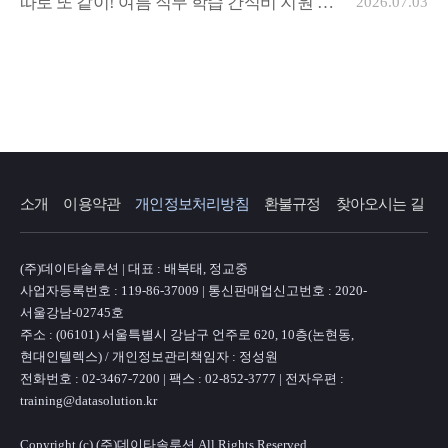
따로 또 같이! 여름 직무 학습 간식비 지원 이
2026.07.03
벤트 🏄‍♂️
소개
이용약관
개인정보처리방침
환불규정
찾아오시는 길
(주)데이타솔루션 | 대표 : 배복태, 정교중
사업자등록번호 : 119-86-37009 | 통신판매업신고번호 : 2020-
서울강남-02745호
주소 : (06101) 서울특별시 강남구 언주로 620, 10층(논현동,
현대인텔렉스) / 개인정보관리책임자 : 정성원
전화번호 : 02-3467-7200 | 팩스 : 02-852-3777 | 전자우편 :
training@datasolution.kr
Copyright (c) (주)데이타솔루션 All Rights Reserved.