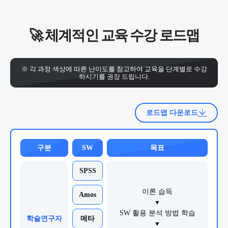
2026-08-27 ~ 2026-08-28
2026-
Codex 바이브코딩: 업무 자동화부터 나
08
27(목)
만의 서비스까지
🚀 체계적인 교육 수강 로드맵
2026-08-31 ~ 2026-08-31
2026-
생성형 AI 시대에 역량을 키우는 의학/
08
※ 각 과정 색상에 따른 난이도를 참고하여 교육을 단계별로 수강
31(월)
하시기를 권장 드립니다.
생물학 논문 작성법
로드맵 다운로드
구분
SW
목표
SPSS
이론 습득
Amos
▼
SW 활용 분석 방법 학습
학술연구자
메타
▼