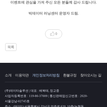
이벤트에 관심을 가져 주신 모든 분들께 감사 드립니다.
빅데이터 러닝센터 운영자 드림.
0
목록
소개
이용약관
개인정보처리방침
환불규정
찾아오시는 길
(주)데이타솔루션 | 대표 : 배복태, 정교중
사업자등록번호 : 119-86-37009 | 통신판매업신고번호 : 2020-
서울강남-02745호
주소 : (06101) 서울특별시 강남구 언주로 620, 10층(논현동,