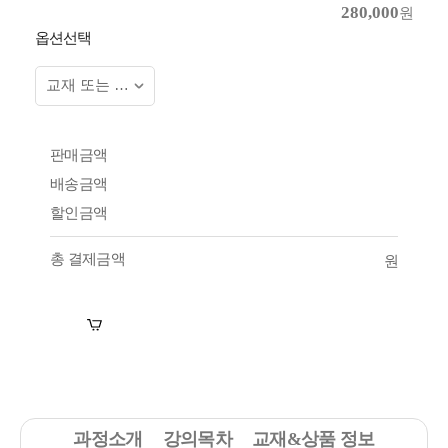
280,000
원
옵션선택
판매금액
배송금액
할인금액
총 결제금액
원
장바구니
수강신청
과정소개
강의목차
교재&상품 정보