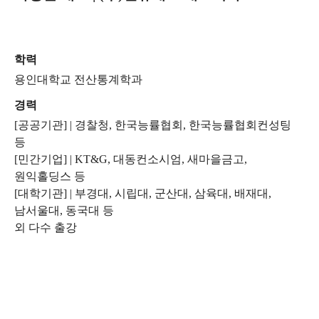
학력
용인대학교 전산통계학과
경력
[공공기관] | 경찰청, 한국능률협회, 한국능률협회컨성팅
등
[민간기업] | KT&G, 대동컨소시엄, 새마을금고,
원익홀딩스 등
[대학기관] | 부경대, 시립대, 군산대, 삼육대, 배재대,
남서울대, 동국대 등
외 다수 출강