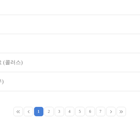
 (콜러스)
)
1
2
3
4
5
6
7