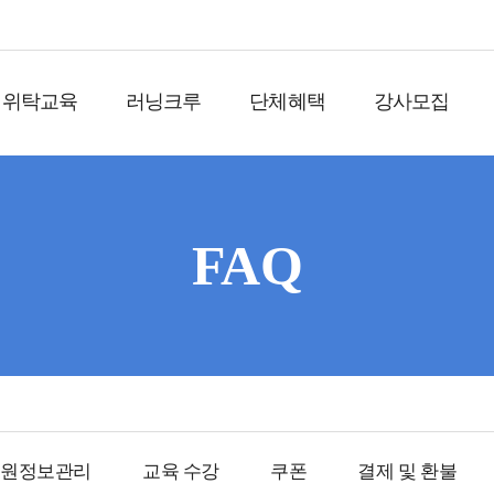
위탁교육
러닝크루
단체혜택
강사모집
FAQ
회원정보관리
교육 수강
쿠폰
결제 및 환불