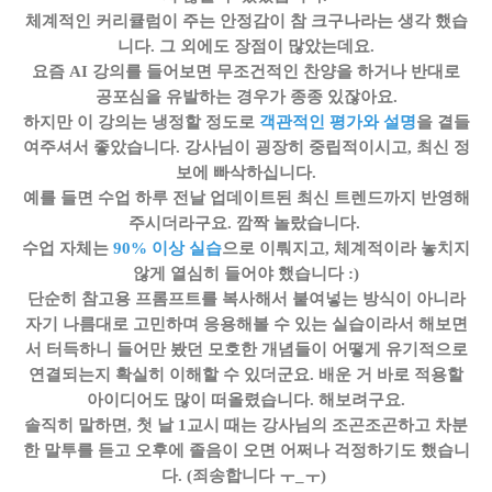
체계적인 커리큘럼이 주는 안정감이 참 크구나라는 생각 했습
니다.
그 외에도 장점이 많았는데요.
요즘 AI 강의를 들어보면 무조건적인 찬양을 하거나 반대로
공포심을 유발하는 경우가 종종 있잖아요.
하지만 이 강의는 냉정할 정도로
객관적인 평가와 설명
을 곁들
여주셔서 좋았습니다. 강사님이 굉장히 중립적이시고, 최신 정
보에 빠삭하십니다.
예를 들면 수업 하루 전날 업데이트된 최신 트렌드까지 반영해
주시더라구요. 깜짝 놀랐습니다.
수업 자체는
90% 이상 실습
으로 이뤄지고, 체계적이라 놓치지
않게 열심히 들어야 했습니다 :)
단순히 참고용 프롬프트를 복사해서 붙여넣는 방식이 아니라
자기 나름대로 고민하며 응용해볼 수 있는 실습이라서 해보면
서 터득하니 들어만 봤던 모호한 개념들이 어떻게 유기적으로
연결되는지 확실히 이해할 수 있더군요. 배운 거 바로 적용할
아이디어도 많이 떠올렸습니다. 해보려구요.
솔직히 말하면, 첫 날 1교시 때는 강사님의 조곤조곤하고 차분
한 말투를 듣고 오후에 졸음이 오면 어쩌나 걱정하기도 했습니
다. (죄송합니다 ㅜ_ㅜ)