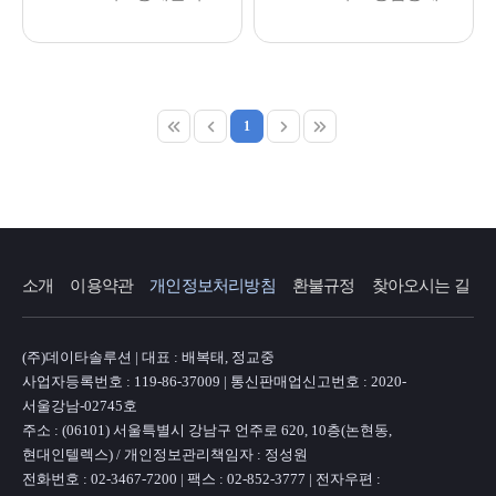
1
소개
이용약관
개인정보처리방침
환불규정
찾아오시는 길
(주)데이타솔루션 | 대표 : 배복태, 정교중
사업자등록번호 : 119-86-37009 | 통신판매업신고번호 : 2020-
서울강남-02745호
주소 : (06101) 서울특별시 강남구 언주로 620, 10층(논현동,
현대인텔렉스) / 개인정보관리책임자 : 정성원
전화번호 : 02-3467-7200 | 팩스 : 02-852-3777 | 전자우편 :