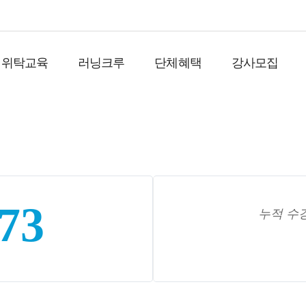
위탁교육
러닝크루
단체혜택
강사모집
973
누적 수