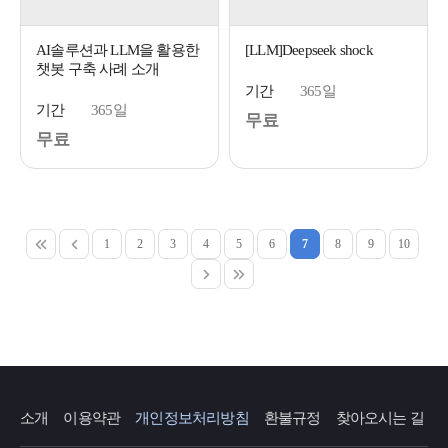
AI솔루션과 LLM을 활용한
[LLM]Deepseek shock
챗봇 구축 사례 소개
기간
365일
기간
365일
무료
무료
1
2
3
4
5
6
7
8
9
10
소개
이용약관
개인정보처리방침
환불규정
찾아오시는 길