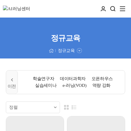
정규교육
정규교육
학술연구자
데이터과학자
오픈하우스
실습세미나
e-러닝(VOD)
역량 강화