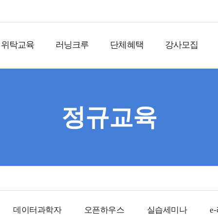
위탁교육
러닝크루
단체혜택
강사모집
정규교육
데이터과학자
오픈하우스
실습세미나
e