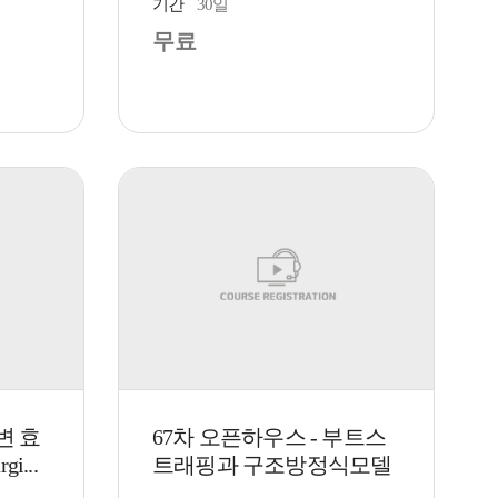
기간
30일
무료
8
변 효
67차 오픈하우스 - 부트스
i...
트래핑과 구조방정식모델