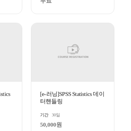
무료
stics
[e-러닝]SPSS Statistics 데이
터핸들링
기간
30일
50,000원