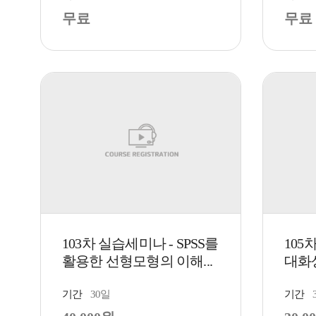
무료
무료
103차 실습세미나 - SPSS를
105
활용한 선형모형의 이해...
대화
P...
기간
30일
기간