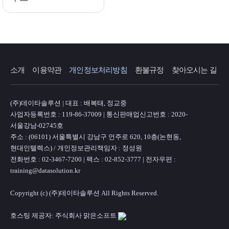
소개
이용약관
개인정보처리방침
환불규정
찾아오시는 길
(주)데이타솔루션 | 대표 : 배복태, 정교중
사업자등록번호 : 119-86-37009 | 통신판매업신고번호 : 2020-
서울강남-02745호
주소 : (06101) 서울특별시 강남구 언주로 620, 10층(논현동,
현대인텔렉스) / 개인정보관리책임자 : 정성원
전화번호 : 02-3467-7200 | 팩스 : 02-852-3777 | 전자우편 :
training@datasolution.kr
Copyright (c) (주)데이타솔루션 All Rights Reserved.
호스팅 제공자: 주식회사 맑은소프트