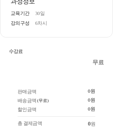
과정정보
교육기간
30일
강의구성
6차시
수강료
무료
0원
판매금액
0원
배송금액
(무료)
0원
할인금액
0
총 결제금액
원