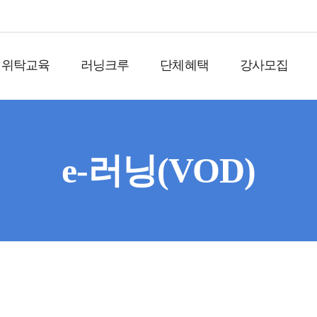
위탁교육
러닝크루
단체혜택
강사모집
e-러닝(VOD)