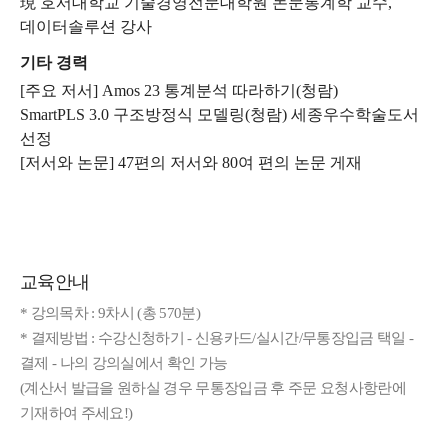
現 호서대학교 기술경영전문대학원 논문통계학 교수,
데이터솔루션 강사
기타 경력
[주요 저서] Amos 23 통계분석 따라하기(청람)
SmartPLS 3.0 구조방정식 모델링(청람) 세종우수학술도서
선정
[저서와 논문] 47편의 저서와 80여 편의 논문 게재
교육안내
* 강의목차 : 9차시 (총 570분)
* 결제방법 : 수강신청하기 - 신용카드/실시간/무통장입금 택일 -
결제 - 나의 강의실에서 확인 가능
(계산서 발급을 원하실 경우 무통장입금 후 주문 요청사항란에
기재하여 주세요!)