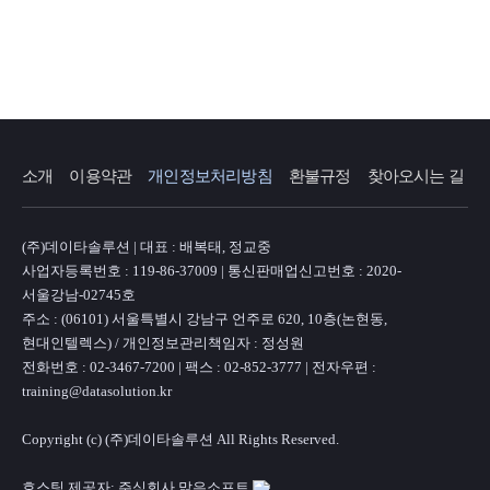
소개
이용약관
개인정보처리방침
환불규정
찾아오시는 길
(주)데이타솔루션 | 대표 : 배복태, 정교중
사업자등록번호 : 119-86-37009 | 통신판매업신고번호 : 2020-
서울강남-02745호
주소 : (06101) 서울특별시 강남구 언주로 620, 10층(논현동,
현대인텔렉스) / 개인정보관리책임자 : 정성원
전화번호 : 02-3467-7200 | 팩스 : 02-852-3777 | 전자우편 :
training@datasolution.kr
Copyright (c) (주)데이타솔루션 All Rights Reserved.
호스팅 제공자: 주식회사 맑은소프트