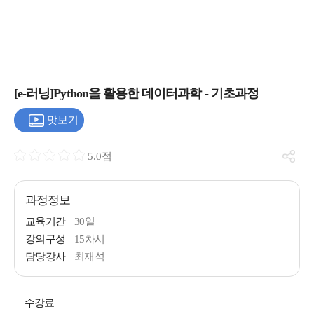
[e-러닝]Python을 활용한 데이터과학 - 기초과정
맛보기
5.0점
과정정보
교육기간
30일
강의구성
15차시
담당강사
최재석
수강료