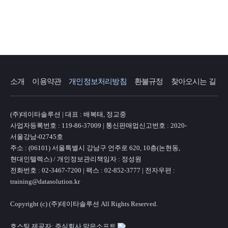
소개
이용약관
개인정보처리방침
환불규정
찾아오시는 길
(주)데이타솔루션 | 대표 : 배복태, 정교중
사업자등록번호 : 119-86-37009 | 통신판매업신고번호 : 2020-
서울강남-02745호
주소 : (06101) 서울특별시 강남구 언주로 620, 10층(논현동,
현대인텔렉스) / 개인정보관리책임자 : 정성원
전화번호 : 02-3467-7200 | 팩스 : 02-852-3777 | 전자우편 :
training@datasolution.kr
Copyright (c) (주)데이타솔루션 All Rights Reserved.
호스팅 제공자: 주식회사 맑은소프트