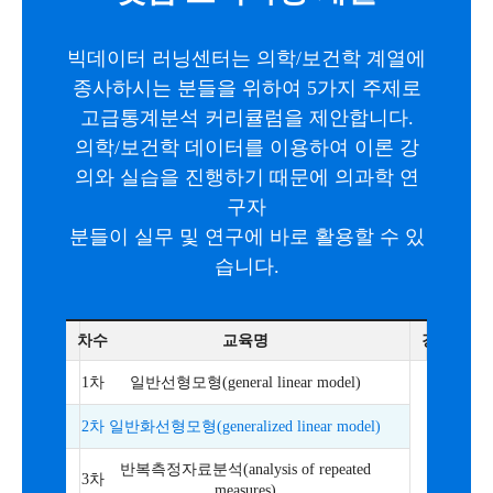
빅데이터 러닝센터는 의학/보건학 계열에
종사하시는 분들을 위하여 5가지 주제로
고급통계분석 커리큘럼을 제안합니다.
의학/보건학 데이터를 이용하여 이론 강
의와 실습을 진행하기 때문에 의과학 연
구자
분들이 실무 및 연구에 바로 활용할 수 있
습니다.
차수
교육명
강사
1차
일반선형모형(general linear model)
2차
일반화선형모형(generalized linear model)
반복측정자료분석(analysis of repeated
3차
measures)