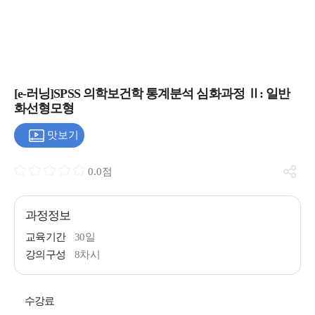
[e-러닝]SPSS 의학보건학 통계분석 심화과정 Ⅱ: 일반
화선형모형
맛보기
0.0점
과정정보
교육기간
30일
강의구성
8차시
수강료