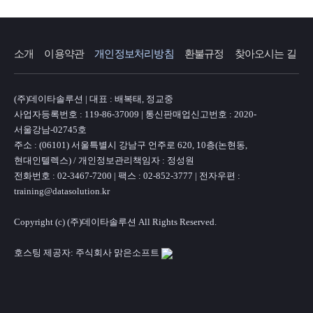
소개
이용약관
개인정보처리방침
환불규정
찾아오시는 길
(주)데이타솔루션 | 대표 : 배복태, 정교중
사업자등록번호 : 119-86-37009 | 통신판매업신고번호 : 2020-
서울강남-02745호
주소 : (06101) 서울특별시 강남구 언주로 620, 10층(논현동,
현대인텔렉스) / 개인정보관리책임자 : 정성원
전화번호 : 02-3467-7200 | 팩스 : 02-852-3777 | 전자우편 :
training@datasolution.kr
Copyright (c) (주)데이타솔루션 All Rights Reserved.
호스팅 제공자: 주식회사 맑은소프트