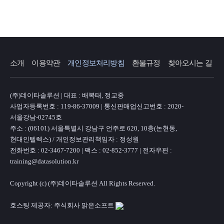
소개
이용약관
개인정보처리방침
환불규정
찾아오시는 길
(주)데이타솔루션 | 대표 : 배복태, 정교중
사업자등록번호 : 119-86-37009 | 통신판매업신고번호 : 2020-
서울강남-02745호
주소 : (06101) 서울특별시 강남구 언주로 620, 10층(논현동,
현대인텔렉스) / 개인정보관리책임자 : 정성원
전화번호 : 02-3467-7200 | 팩스 : 02-852-3777 | 전자우편 :
training@datasolution.kr
Copyright (c) (주)데이타솔루션 All Rights Reserved.
호스팅 제공자: 주식회사 맑은소프트