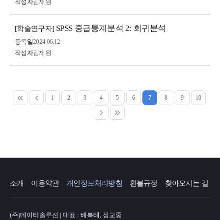
작성자
김재원
SPSS 중급통계분석 2: 회귀분석
[학술연구자]
등록일
2024.06.12
작성자
김재원
1
2
3
4
5
6
7
8
9
10
소개
이용약관
개인정보처리방침
환불규정
찾아오시는 길
(주)데이타솔루션 | 대표 : 배복태, 정교중