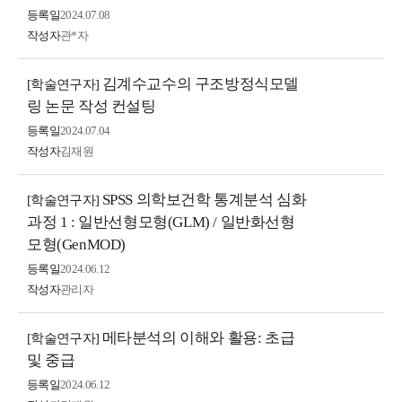
등록일
2024.07.08
작성자
관*자
김계수교수의 구조방정식모델
[학술연구자]
링 논문 작성 컨설팅
등록일
2024.07.04
작성자
김재원
SPSS 의학보건학 통계분석 심화
[학술연구자]
과정 1 : 일반선형모형(GLM) / 일반화선형
모형(GenMOD)
등록일
2024.06.12
작성자
관리자
메타분석의 이해와 활용: 초급
[학술연구자]
및 중급
등록일
2024.06.12