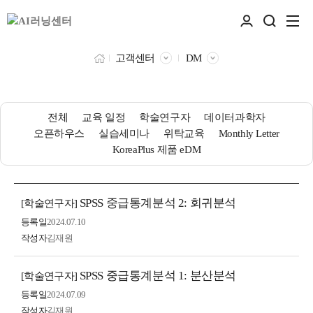
고객센터
DM
전체
교육 일정
학술연구자
데이터과학자
오픈하우스
실습세미나
위탁교육
Monthly Letter
KoreaPlus 제품 eDM
SPSS 중급통계분석 2: 회귀분석
[학술연구자]
등록일
2024.07.10
작성자
김재원
SPSS 중급통계분석 1: 분산분석
[학술연구자]
등록일
2024.07.09
작성자
김재원