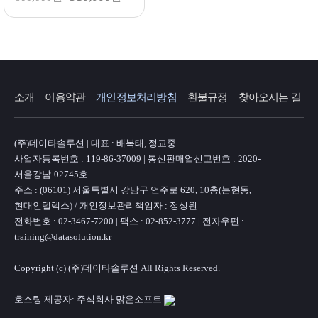
소개
이용약관
개인정보처리방침
환불규정
찾아오시는 길
(주)데이타솔루션 | 대표 : 배복태, 정교중
사업자등록번호 : 119-86-37009 | 통신판매업신고번호 : 2020-
서울강남-02745호
주소 : (06101) 서울특별시 강남구 언주로 620, 10층(논현동,
현대인텔렉스) / 개인정보관리책임자 : 정성원
전화번호 : 02-3467-7200 | 팩스 : 02-852-3777 | 전자우편 :
training@datasolution.kr
Copyright (c) (주)데이타솔루션 All Rights Reserved.
호스팅 제공자: 주식회사 맑은소프트