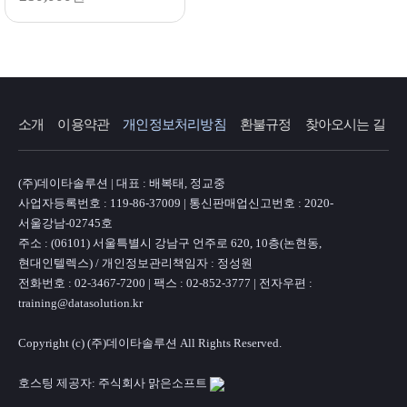
소개
이용약관
개인정보처리방침
환불규정
찾아오시는 길
(주)데이타솔루션 | 대표 : 배복태, 정교중
사업자등록번호 : 119-86-37009 | 통신판매업신고번호 : 2020-
서울강남-02745호
주소 : (06101) 서울특별시 강남구 언주로 620, 10층(논현동,
현대인텔렉스) / 개인정보관리책임자 : 정성원
전화번호 : 02-3467-7200 | 팩스 : 02-852-3777 | 전자우편 :
training@datasolution.kr
Copyright (c) (주)데이타솔루션 All Rights Reserved.
호스팅 제공자: 주식회사 맑은소프트