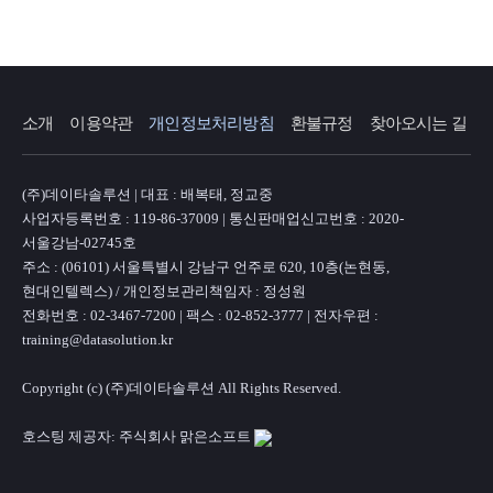
소개
이용약관
개인정보처리방침
환불규정
찾아오시는 길
(주)데이타솔루션 | 대표 : 배복태, 정교중
사업자등록번호 : 119-86-37009 | 통신판매업신고번호 : 2020-
서울강남-02745호
주소 : (06101) 서울특별시 강남구 언주로 620, 10층(논현동,
현대인텔렉스) / 개인정보관리책임자 : 정성원
전화번호 : 02-3467-7200 | 팩스 : 02-852-3777 | 전자우편 :
training@datasolution.kr
Copyright (c) (주)데이타솔루션 All Rights Reserved.
호스팅 제공자: 주식회사 맑은소프트