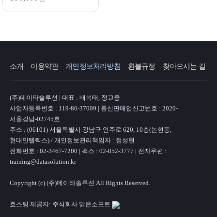
소개
이용약관
개인정보처리방침
환불규정
찾아오시는 길
(주)데이타솔루션 | 대표 : 배복태, 정교중
사업자등록번호 : 119-86-37009 | 통신판매업신고번호 : 2020-
서울강남-02745호
주소 : (06101) 서울특별시 강남구 언주로 620, 10층(논현동,
현대인텔렉스) / 개인정보관리책임자 : 정성원
전화번호 : 02-3467-7200 | 팩스 : 02-852-3777 | 전자우편 :
training@datasolution.kr
Copyright (c) (주)데이타솔루션 All Rights Reserved.
호스팅 제공자: 주식회사 맑은소프트