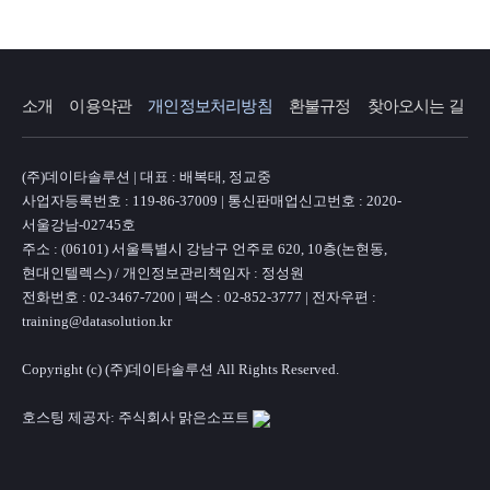
소개
이용약관
개인정보처리방침
환불규정
찾아오시는 길
(주)데이타솔루션 | 대표 : 배복태, 정교중
사업자등록번호 : 119-86-37009 | 통신판매업신고번호 : 2020-
서울강남-02745호
주소 : (06101) 서울특별시 강남구 언주로 620, 10층(논현동,
현대인텔렉스) / 개인정보관리책임자 : 정성원
전화번호 : 02-3467-7200 | 팩스 : 02-852-3777 | 전자우편 :
training@datasolution.kr
Copyright (c) (주)데이타솔루션 All Rights Reserved.
호스팅 제공자: 주식회사 맑은소프트