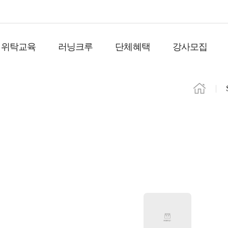
위탁교육
러닝크루
단체혜택
강사모집