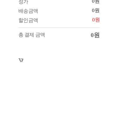
0원
정가
0원
배송금액
0원
할인금액
0원
총 결제 금액
장바구니
바로구매