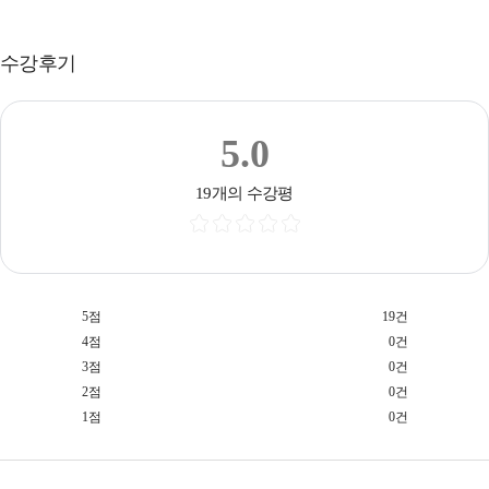
수강후기
5.0
19개의 수강평
5점
19건
4점
0건
3점
0건
2점
0건
1점
0건