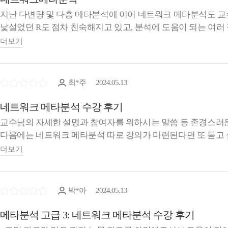
지난 다변량 및 다층 메타분석에 이어 네트워크 메타분석도 교
낯설었던 R도 점차 친숙해지고 있고, 분석에 도움이 되는 여러
꼼꼼하게 작성되어있는 안내 교재를 통해 다시 한 번 복기해
더보기
감사합니다.
최*주
2024.05.13
네트워크 메타분석 수강 후기
교수님의 자세한 설명과 참여자를 위하시는 말씀 등 존경스러
다음에는 네트워크 메타분석 따로
더보기
데이터 준비부터 (논문선정 후에 엑셀에 결과값은 무엇을 넣으
그리고 예시논문을 보면서 결과가 의미하는 바를 천천히 다시
박*아
2024.05.13
메타분석 고급 3: 네트워크 메타분석 수강 후기