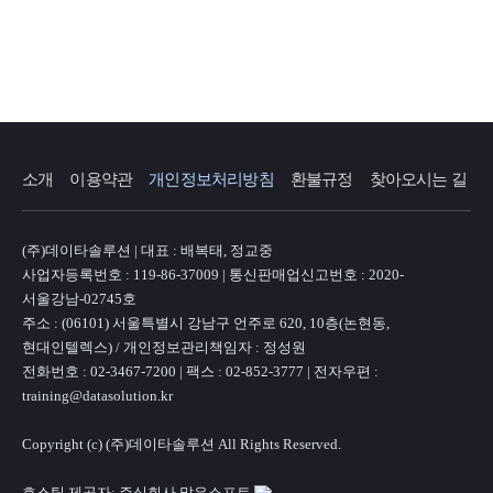
소개
이용약관
개인정보처리방침
환불규정
찾아오시는 길
(주)데이타솔루션 | 대표 : 배복태, 정교중
사업자등록번호 : 119-86-37009 | 통신판매업신고번호 : 2020-
서울강남-02745호
주소 : (06101) 서울특별시 강남구 언주로 620, 10층(논현동,
현대인텔렉스) / 개인정보관리책임자 : 정성원
전화번호 : 02-3467-7200 | 팩스 : 02-852-3777 | 전자우편 :
training@datasolution.kr
Copyright (c) (주)데이타솔루션 All Rights Reserved.
호스팅 제공자: 주식회사 맑은소프트