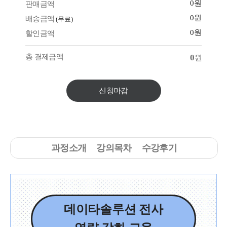
0원
판매금액
0원
배송금액
(무료)
0원
할인금액
총 결제금액
0
원
신청마감
과정소개
강의목차
수강후기
데이타솔루션 전사