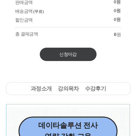
0원
판매금액
0원
배송금액
(무료)
0원
할인금액
총 결제금액
0
원
신청마감
과정소개
강의목차
수강후기
데이타솔루션 전사