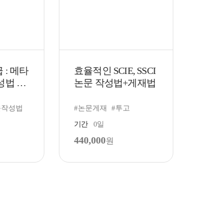
: 메타
효율적인 SCIE, SSCI
SPS
법 및
논문 작성법+게재법
회귀 
S ma
작성법
#논문게재
#투고
#SPSS
기간
0일
기간
440,000
264,
원