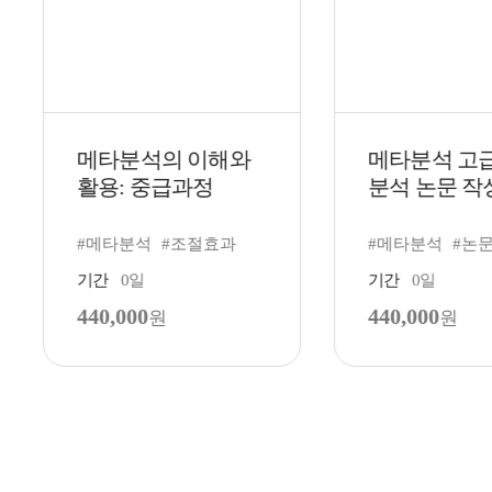
메타분석의 이해와
메타분석 고급 
활용: 중급과정
분석 논문 작성
사례분석
#메타분석
#조절효과
#메타분석
#논문
기간
0일
기간
0일
440,000
440,000
원
원