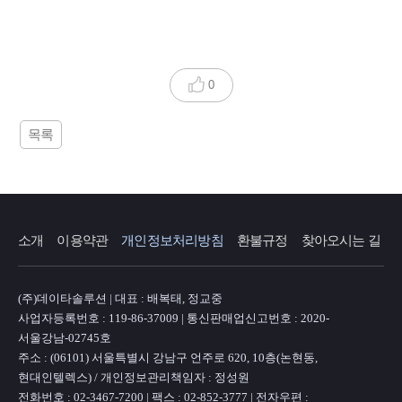
0
목록
소개
이용약관
개인정보처리방침
환불규정
찾아오시는 길
(주)데이타솔루션 | 대표 : 배복태, 정교중
사업자등록번호 : 119-86-37009 | 통신판매업신고번호 : 2020-
서울강남-02745호
주소 : (06101) 서울특별시 강남구 언주로 620, 10층(논현동,
현대인텔렉스) / 개인정보관리책임자 : 정성원
전화번호 : 02-3467-7200 | 팩스 : 02-852-3777 | 전자우편 :