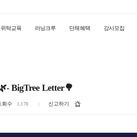
위탁교육
러닝크루
단체혜택
강사모집
- BigTree Letter🌳
조회수
1,178
신고하기