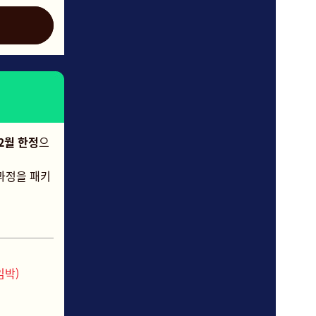
12월 한정
으
 과정을 패키
임박)