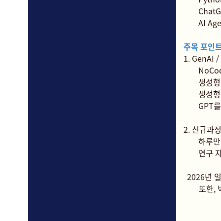
Chat
AI A
주목 포인
1. GenAI
NoCo
생성형
생성형 
GPT를
2. 신규과
하루만
연구 자
2026년
또한,