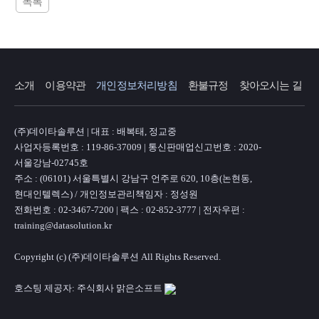
목록
소개
이용약관
개인정보처리방침
환불규정
찾아오시는 길
(주)데이타솔루션 | 대표 : 배복태, 정교중
사업자등록번호 : 119-86-37009 | 통신판매업신고번호 : 2020-
서울강남-02745호
주소 : (06101) 서울특별시 강남구 언주로 620, 10층(논현동,
현대인텔렉스) / 개인정보관리책임자 : 정성원
전화번호 : 02-3467-7200 | 팩스 : 02-852-3777 | 전자우편 :
training@datasolution.kr
Copyright (c) (주)데이타솔루션 All Rights Reserved.
호스팅 제공자: 주식회사 맑은소프트