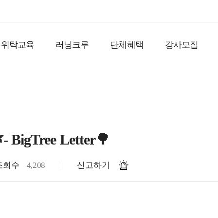
위탁교육
러닝크루
단체혜택
강사모집
- BigTree Letter🌳
조회수
4,208
신고하기