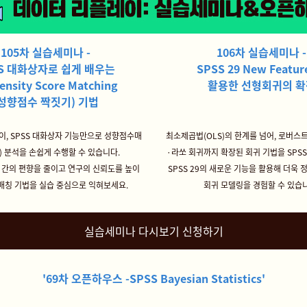
105차 실습세미나 -
106차 실습세미나 -
SS 대화상자로
쉽게 배우는
SPSS 29 New Featu
ensity Score Matching
활용한 선형회귀의 확
(성향점수 짝짓기) 기법
이, SPSS 대화상자 기능만으로 성향점수매
최소제곱법(OLS)의 한계를 넘어, 로버스
M) 분석을 손쉽게 수행할 수 있습니다.
·라쏘 회귀까지 확장된 회귀 기법을 SPS
 간의 편향을 줄이고 연구의 신뢰도를 높이
SPSS 29의 새로운 기능을 활용해 더욱
매칭 기법을 실습 중심으로 익혀보세요.
회귀 모델링을 경험할 수 있습
실습세미나 다시보기 신청하기
'69차 오픈하우스 -SPSS Bayesian Statistics
'