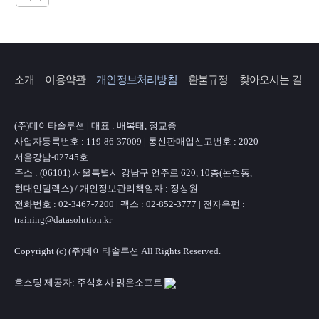
소개
이용약관
개인정보처리방침
환불규정
찾아오시는 길
(주)데이타솔루션 | 대표 : 배복태, 정교중
사업자등록번호 : 119-86-37009 | 통신판매업신고번호 : 2020-
서울강남-02745호
주소 : (06101) 서울특별시 강남구 언주로 620, 10층(논현동,
현대인텔렉스) / 개인정보관리책임자 : 정성원
전화번호 : 02-3467-7200 | 팩스 : 02-852-3777 | 전자우편 :
training@datasolution.kr
Copyright (c) (주)데이타솔루션 All Rights Reserved.
호스팅 제공자: 주식회사 맑은소프트