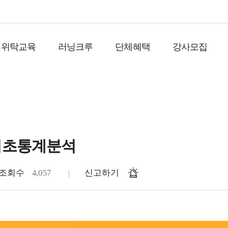
위탁교육
러닝크루
단체혜택
강사모집
 기초통계분석
조회수
4,057
신고하기