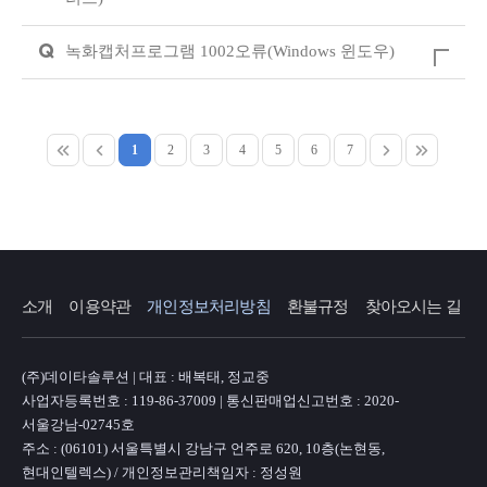
Q
녹화캡처프로그램 1002오류(Windows 윈도우)
1
2
3
4
5
6
7
소개
이용약관
개인정보처리방침
환불규정
찾아오시는 길
(주)데이타솔루션 | 대표 : 배복태, 정교중
사업자등록번호 : 119-86-37009 | 통신판매업신고번호 : 2020-
서울강남-02745호
주소 : (06101) 서울특별시 강남구 언주로 620, 10층(논현동,
현대인텔렉스) / 개인정보관리책임자 : 정성원