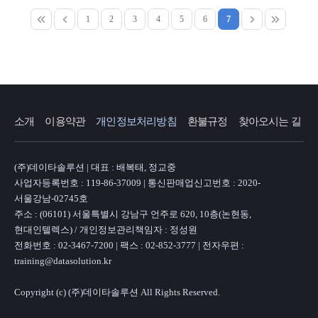
1
2
3
4
5
6
7
소개
이용약관
개인정보처리방침
환불규정
찾아오시는 길
(주)데이타솔루션 | 대표 : 배복태, 정교중
사업자등록번호 : 119-86-37009 | 통신판매업신고번호 : 2020-
서울강남-02745호
주소 : (06101) 서울특별시 강남구 언주로 620, 10층(논현동,
현대인텔렉스) / 개인정보관리책임자 : 정성원
전화번호 : 02-3467-7200 | 팩스 : 02-852-3777 | 전자우편 :
training@datasolution.kr
Copyright (c) (주)데이타솔루션 All Rights Reserved.