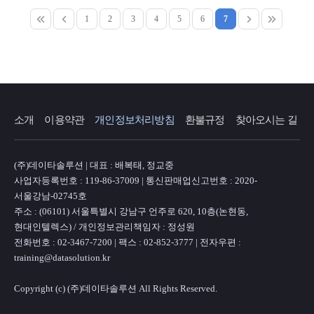
1
2
3
4
5
6
7
소개
이용약관
개인정보처리방침
환불규정
찾아오시는 길
(주)데이타솔루션 | 대표 : 배복태, 정교중
사업자등록번호 : 119-86-37009 | 통신판매업신고번호 : 2020-
서울강남-02745호
주소 : (06101) 서울특별시 강남구 언주로 620, 10층(논현동,
현대인텔렉스) / 개인정보관리책임자 : 정성원
전화번호 : 02-3467-7200 | 팩스 : 02-852-3777 | 전자우편 :
training@datasolution.kr
Copyright (c) (주)데이타솔루션 All Rights Reserved.