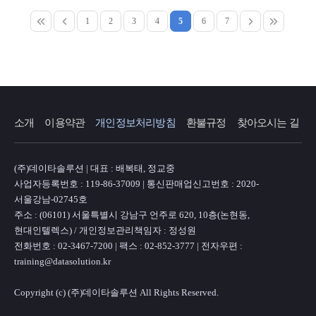
1
2
3
4
5
6
7
소개
이용약관
개인정보처리방침
환불규정
찾아오시는 길
(주)데이타솔루션 | 대표 : 배복태, 정교중
사업자등록번호 : 119-86-37009 | 통신판매업신고번호 : 2020-
서울강남-02745호
주소 : (06101) 서울특별시 강남구 언주로 620, 10층(논현동,
현대인텔렉스) / 개인정보관리책임자 : 정성원
전화번호 : 02-3467-7200 | 팩스 : 02-852-3777 | 전자우편 :
training@datasolution.kr
Copyright (c) (주)데이타솔루션 All Rights Reserved.